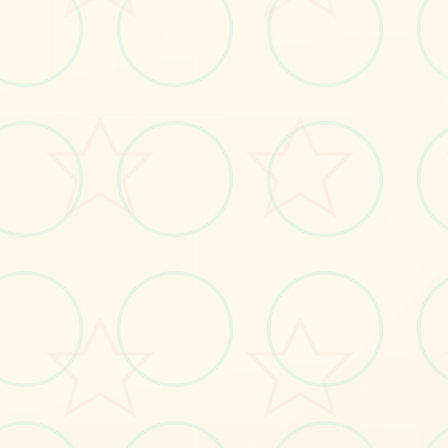
🌎
画面艺术展