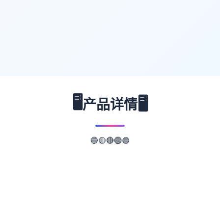
🖥️
🖥️
产品详情
🔵
🟣
🟡
🔴
🟢
📖
游戏故事
✨