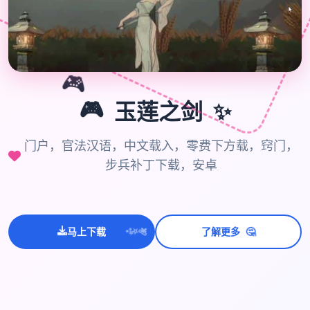
🎮
🎮
✨
玉莲之剑
门户，官法汉语，中文载入，零费下方载，窍门，
步兵补丁下载，安卓
💫
✨
🤔
马上下载
了解更多
⭐