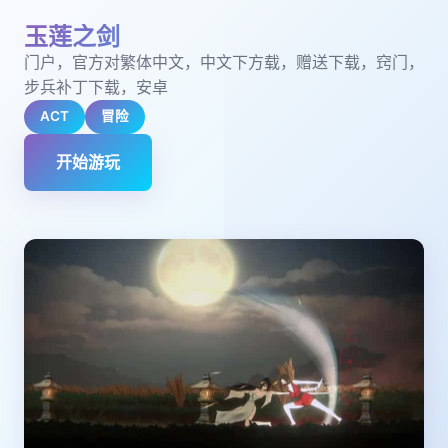
玉莲之剑
门户，官方对繁体中文，中文下方载，赠送下载，窍门，
步兵补丁下载，安卓
ACT
冒险
开始游玩