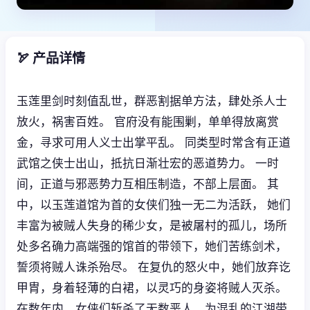
🏹 产品详情
玉莲里剑时刻值乱世，群恶割据单方法，肆处杀人士
放火，祸害百姓。 官府没有能围剿，单单得放离赏
金，寻求可用人义士出掌平乱。 同类型时常含有正道
武馆之侠士出山，抵抗日渐壮宏的恶道势力。 一时
间，正道与邪恶势力互相压制造，不部上层面。 其
中，以玉莲道馆为首的女侠们独一无二为活跃， 她们
丰富为被贼人失身的稀少女，是被屠村的孤儿，场所
处多名确力高端强的馆首的带领下，她们苦练剑术，
誓须将贼人诛杀殆尽。 在复仇的怒火中，她们放弃讫
甲胄，身着轻薄的白裙，以灵巧的身姿将贼人灭杀。
在数年内，女侠们斩杀了无数恶人，为混乱的江湖带