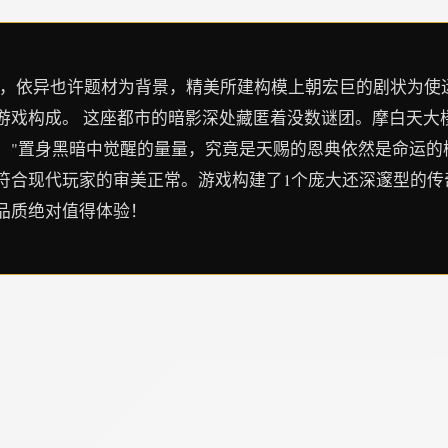
G物品，依异也许题材为背景，精美所建构模上朝宏巨的剧状为使
游戏构成。 这座都市的暗影深处藏匿着没数谜团。摩白天大
。"置身黑暗中觉醒的量量，究竟是天赐的恩典依然是命运的枷
符合现代玩家的审美正常。游戏构建了1个庞大还深邃型的传
品质绝对值得体验！