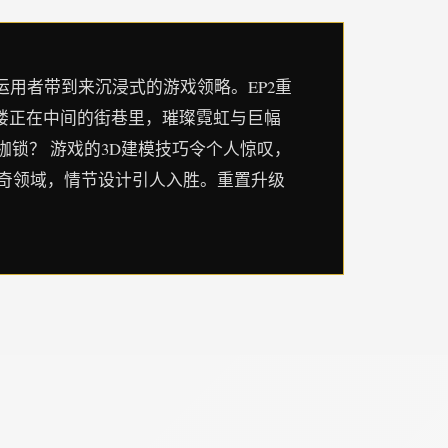
运用者带到来沉浸式的游戏领略。EP2重
楼正在中间的街巷里，璀璨霓虹与巨幅
锁？ 游戏的3D建模技巧令个人惊叹，
奇领域，情节设计引人入胜。重置升级