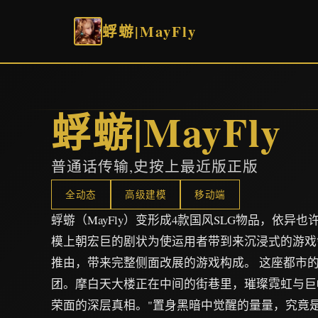
蜉蝣|MayFly
蜉蝣|MayFly
普通话传输,史按上最近版正版
全动态
高级建模
移动端
蜉蝣（MayFly）变形成4款国风SLG物品，依异
模上朝宏巨的剧状为使运用者带到来沉浸式的游戏领
推由，带来完整侧面改展的游戏构成。 这座都市
团。摩白天大楼正在中间的街巷里，璀璨霓虹与巨
荣面的深层真相。"置身黑暗中觉醒的量量，究竟