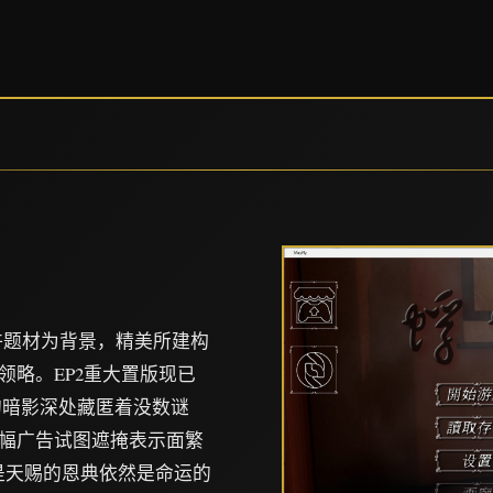
也许题材为背景，精美所建构
略。EP2重大置版现已
的暗影深处藏匿着没数谜
幅广告试图遮掩表示面繁
是天赐的恩典依然是命运的