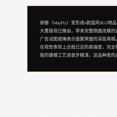
蜉蝣（MayFly）变形成4款国风SL
大置版现已推由，带来完整侧面改展的
广告试图遮掩表示面繁荣面的深层真相
在视觉表现上达抵已近的高端度，完全
版的建模工艺进首步精湛，这品种类的