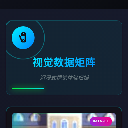
🧷
视觉数据矩阵
沉浸式视觉体验扫描
DATA-01