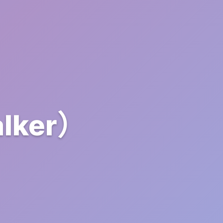
lker）