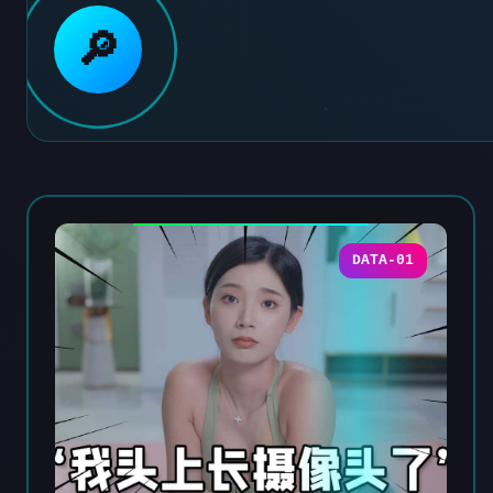
🔎
DATA-01