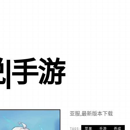
|手游
亚服,最新版本下载
TAGS:
苹果
手游
养成