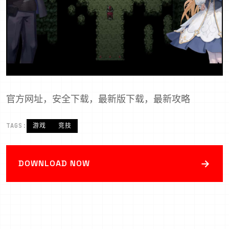
官方网址，安全下载，最新版下载，最新攻略
TAGS:
游戏
竞技
→
DOWNLOAD NOW