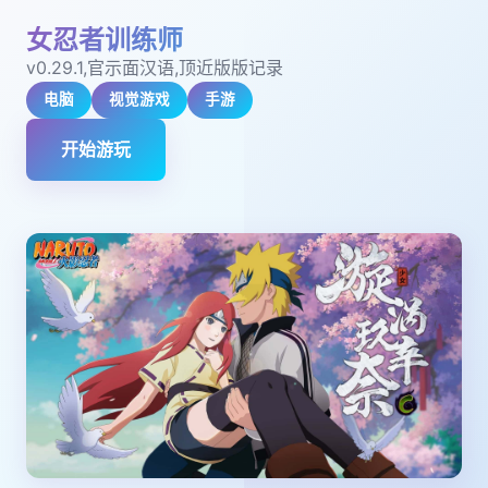
女忍者训练师
v0.29.1,官示面汉语,顶近版版记录
电脑
视觉游戏
手游
开始游玩