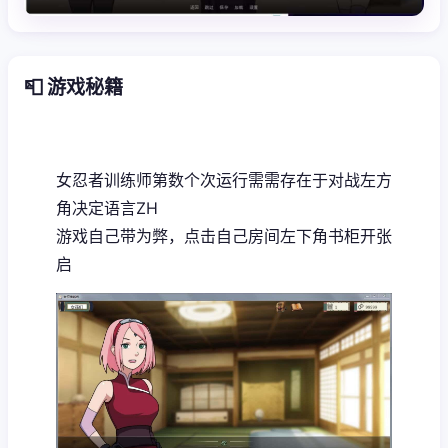
📮 游戏秘籍
女忍者训练师
第数个次运行需需存在于对战左方
角决定语言ZH
游戏自己带为弊，点击自己房间左下角书柜开张
启