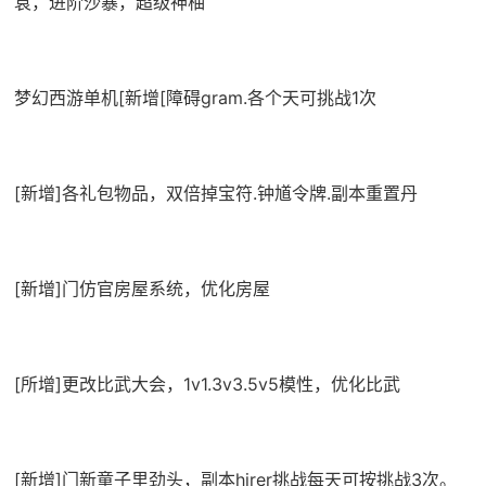
袁，进阶沙暴，超级神柚
梦幻西游单机
[新增[障碍gram.各个天可挑战1次
[新增]各礼包物品，双倍掉宝符.钟馗令牌.副本重置丹
[新增]门仿官房屋系统，优化房屋
[所增]更改比武大会，1v1.3v3.5v5模性，优化比武
[新增]门新童子里劲头，副本hirer挑战每天可按挑战3次。